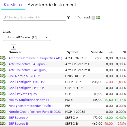
Kurslista
Avnoterade Instrument
Marknad:
Lista:
Nordic AIF Sweden (26)
Namn
Symbol
Senaste
+/-
%
Amaron Commercial Properties AB (publ)
AMARON CF B
97,00
0,00
0,00%
Arte Collectum I AB (publ)
Arte Collectum I
0,00
0,00%
Arte Collectum II AB (publ)
Arte Collectum II
0,00
0,00%
CNI Nordic 5 PREF P2
CNI5 PREF P2
0,00
0,00%
Coeli Fastighet I PREF P2
CF1 PREF P2
208,00
-6,00
-2,80%
Coeli Fastighet II PREF P2
CF2 PREF P2
0,00
0,00%
Coeli Private Equity
CPE I
112,00
0,00
0,00%
Exelity Kapitalandelsbevis 1
EXLY1
106,00
+0,50
+0,47%
Fastighetsräntefonden Tessin 1
FRF 1
0,00
0,00%
Nordic Credit Partners Fund III 2023:1
NCP III 2023:1
0,00
0,00%
SBF Bostad A
SBFBO A
472,00
+2,00
+0,43%
SBF Bostad B
SBFBO B
460,00
-10,00
-2,13%