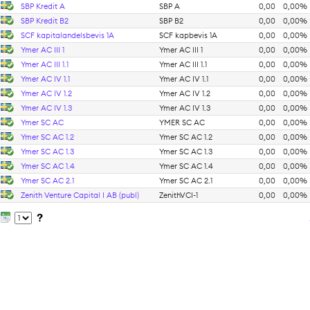
SBP Kredit A
SBP A
0,00
0,00%
SBP Kredit B2
SBP B2
0,00
0,00%
SCF kapitalandelsbevis 1A
SCF kapbevis 1A
0,00
0,00%
Ymer AC III 1
Ymer AC III 1
0,00
0,00%
Ymer AC III 1.1
Ymer AC III 1.1
0,00
0,00%
Ymer AC IV 1.1
Ymer AC IV 1.1
0,00
0,00%
Ymer AC IV 1.2
Ymer AC IV 1.2
0,00
0,00%
Ymer AC IV 1.3
Ymer AC IV 1.3
0,00
0,00%
Ymer SC AC
YMER SC AC
0,00
0,00%
Ymer SC AC 1.2
Ymer SC AC 1.2
0,00
0,00%
Ymer SC AC 1.3
Ymer SC AC 1.3
0,00
0,00%
Ymer SC AC 1.4
Ymer SC AC 1.4
0,00
0,00%
Ymer SC AC 2.1
Ymer SC AC 2.1
0,00
0,00%
Zenith Venture Capital I AB (publ)
ZenithVCI-1
0,00
0,00%