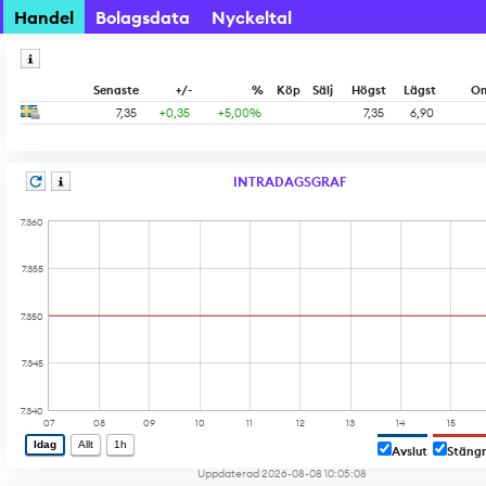
Handel
Bolagsdata
Nyckeltal
Senaste
+/-
%
Köp
Sälj
Högst
Lägst
Om
7,35
+0,35
+5,00%
7,35
6,90
INTRADAGSGRAF
7.360
7.355
7.350
7.345
7.340
07
08
09
10
11
12
13
14
15
Idag
Allt
1h
Avslut
Stäng
Uppdaterad 2026-08-08 10:05:08